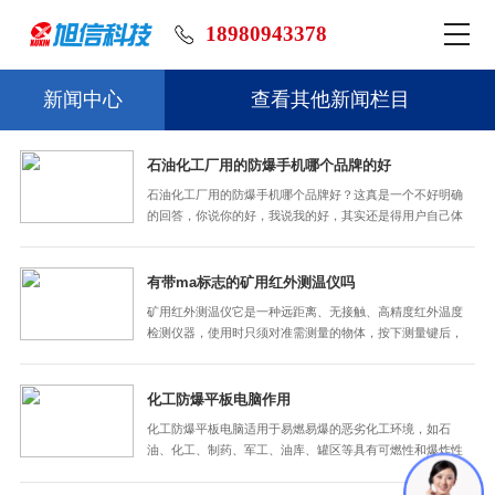
18980943378
新闻中心
查看其他新闻栏目
石油化工厂用的防爆手机哪个品牌的好
石油化工厂用的防爆手机哪个品牌好？这真是一个不好明确
的回答，你说你的好，我说我的好，其实还是得用户自己体
验过后才知道，旁人是无法回答的。一般，我们在选购防爆
手机品牌的时候，要看它的合作伙伴有哪些，售前售后专不
专业等。先来看下旭信科技的防爆手机硬不硬核，这位…
有带ma标志的矿用红外测温仪吗
矿用红外测温仪​它是一种远距离、无接触、高精度红外温度
检测仪器，使用时只须对准需测量的物体，按下测量键后，
显示器上就会显示出测量的温度啦。
化工防爆平板电脑作用
化工防爆平板电脑适用于易燃易爆的恶劣化工环境，如石
油、化工、制药、军工、油库、罐区等具有可燃性和爆炸性
气体的危险场所，方便员工拍摄现场图片、巡检调度与实时
沟通。