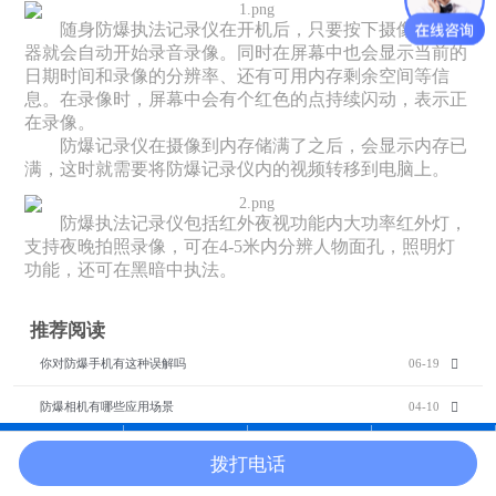
随身防爆执法记录仪在开机后，只要按下摄像键，机
器就会自动开始录音录像。同时在屏幕中也会显示当前的
日期时间和录像的分辨率、还有可用内存剩余空间等信
息。在录像时，屏幕中会有个红色的点持续闪动，表示正
在录像。
防爆记录仪在摄像到内存储满了之后，会显示内存已
满，这时就需要将防爆记录仪内的视频转移到电脑上。
防爆执法记录仪包括红外夜视功能内大功率红外灯，
支持夜晚拍照录像，可在4-5米内分辨人物面孔，照明灯
功能，还可在黑暗中执法。
推荐阅读
你对防爆手机有这种误解吗
06-19
防爆相机有哪些应用场景
04-10
KTW426 (5G)-S2防爆手机深度测评：适用于危化场景的优质之选
03-20
拨打电话
在线沟通
电话咨询
产品中心
官网首页
防爆手机防爆证号查询方法
02-25