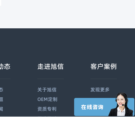
动态
走进旭信
客户案例
态
关于旭信
发现更多
题
OEM定制
闻
资质专利
团队风采
联系旭信