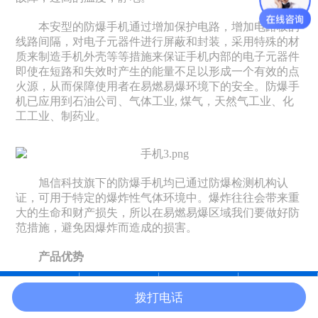
本安型的防爆手机通过增加保护电路，增加电路板的
线路间隔，对电子元器件进行屏蔽和封装，采用特殊的材
质来制造手机外壳等等措施来保证手机内部的电子元器件
即使在短路和失效时产生的能量不足以形成一个有效的点
火源，从而保障使用者在易燃易爆环境下的安全。防爆手
机已应用到石油公司、气体工业, 煤气，天然气工业、化
工工业、制药业。
旭信科技旗下的防爆手机均已通过防爆检测机构认
证，可用于特定的爆炸性气体环境中。爆炸往往会带来重
大的生命和财产损失，所以在易燃易爆区域我们要做好防
范措施，避免因爆炸而造成的损害。
产品优势
防爆手机优势在于防爆手机通常不容易成为点火源。
拨打电话
普通手机之所以容易成为点火源，主要是因为其电池放出
在线沟通
电话咨询
产品中心
官网首页
的电火花，或者短路、摔落造成的手机结构损坏，过高的