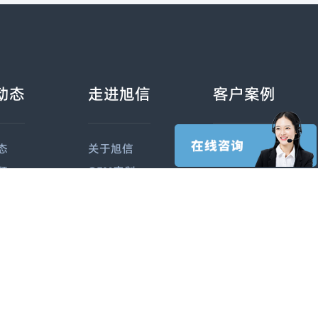
动态
走进旭信
客户案例
态
关于旭信
发现更多
题
OEM定制
闻
资质专利
团队风采
联系旭信