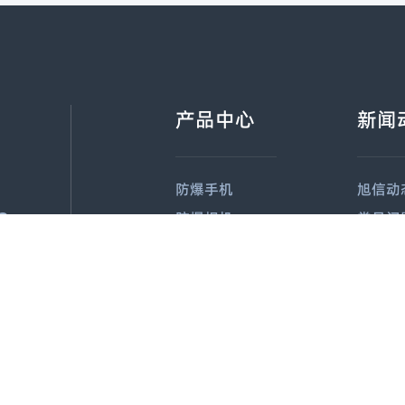
产品中心
新闻
防爆手机
旭信动
8
防爆相机
常见问
防爆平板电脑
行业新
朗科技园12区201号
防爆通讯终端
防爆手持终端
防爆记录仪
防爆气体检测仪
防爆仪器仪表