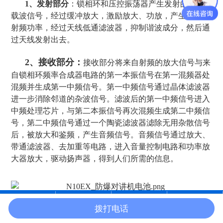
1、发射部分
：锁相环和压控振荡器产生发射的射频
载波信号，经过缓冲放大，激励放大、功放，产生额定的
射频功率，经过天线低通滤波器，抑制谐波成分，然后通
过天线发射出去。
2、接收部分：
接收部分将来自射频的放大信号与来
自锁相环频率合成器电路的第一本振信号在第一混频器处
混频并生成第一中频信号。第一中频信号通过晶体滤波器
进一步消除邻道的杂波信号。滤波后的第一中频信号进入
中频处理芯片，与第二本振信号再次混频生成第二中频信
号，第二中频信号通过一个陶瓷滤波器滤除无用杂散信号
后，被放大和鉴频，产生音频信号。音频信号通过放大、
带通滤波器、去加重等电路，进入音量控制电路和功率放
大器放大，驱动扬声器，得到人们所需的信息。
拨打电话
3、调制信号及调制电路
人的话音通过麦克风转
：
在线沟通
电话咨询
产品中心
官网首页
换成音频的电信号。